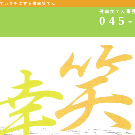
てカタチにする健幸笑てん
健幸笑てん事
045