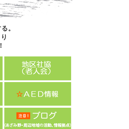
する。
くり
！